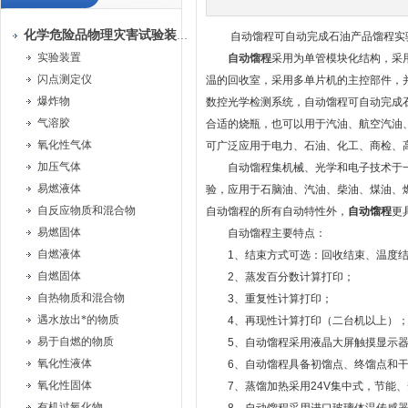
化学危险品物理灾害试验装置
自动馏程可自动完成石油产品馏程实
实验装置
自动馏程
采用为单管模块化结构，采
闪点测定仪
温的回收室，采用多单片机的主控部件，
爆炸物
数控光学检测系统，自动馏程可自动完成
气溶胶
合适的烧瓶，也可以用于汽油、航空汽油
氧化性气体
可广泛应用于电力、石油、化工、商检、
加压气体
自动馏程集机械、光学和电子技术于一
易燃液体
验，应用于石脑油、汽油、柴油、煤油、
自反应物质和混合物
自动馏程的所有自动特性外，
自动馏程
更
易燃固体
自动馏程主要特点：
自燃液体
1、结束方式可选：回收结束、温度结
自燃固体
2、蒸发百分数计算打印；
自热物质和混合物
3、重复性计算打印；
遇水放出*的物质
4、再现性计算打印（二台机以上）
易于自燃的物质
5、自动馏程采用液晶大屏触摸显示器
氧化性液体
6、自动馏程具备初馏点、终馏点和干
氧化性固体
7、蒸馏加热采用24V集中式，节能、
有机过氧化物