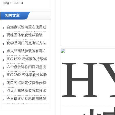
邮编：132013
相关文章
自燃点试验装置在使用过
程中可能会遇到以下问题
揭秘固体氧化性试验装
置：关键功能解析
化学品闭口闪点测试方法
点火距离试验装置有哪几
部分组成的呢？
HY21622 易燃液体持续燃
烧试验装置
六个点告诉你闭口闪点测
定仪是多么的优秀
HY27862 气体氧化性试验
装置
闭口闪点测定仪操作步骤
说明
点火距离试验装置其技术
特点主要体现在以下几个
今日讲述运动粘度测试仪
方面
的功能与特点！