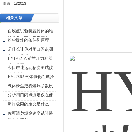
邮编：132013
相关文章
自燃点试验装置具体的维
护保养，不妨看看下文！
粉尘爆炸的条件和原理
是什么让你对闭口闪点测
定仪如此看好
HY19521A 荷兰压力容器
试验装置
今日讲述运动粘度测试仪
的功能与特点！
HY27862 气体氧化性试验
装置
气体粉尘液雾爆炸参数试
验装置研究
分析闭口闪点测定仪在使
用方面的技巧
爆炸极限的定义是什么
你可清楚燃烧速率试验装
置存在哪些特点？