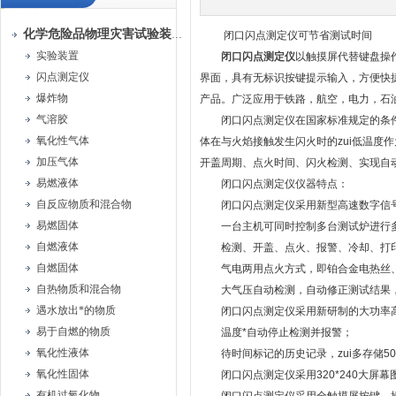
化学危险品物理灾害试验装置
闭口闪点测定仪可节省测试时间
实验装置
闭口闪点测定仪
以触摸屏代替键盘操
闪点测定仪
界面，具有无标识按键提示输入，方便快
爆炸物
产品。广泛应用于铁路，航空，电力，石
气溶胶
闭口闪点测定仪在国家标准规定的条件
氧化性气体
体在与火焰接触发生闪火时的zui低温度
加压气体
开盖周期、点火时间、闪火检测、实现自
易燃液体
闭口闪点测定仪仪器特点：
自反应物质和混合物
闭口闪点测定仪采用新型高速数字信
易燃固体
一台主机可同时控制多台测试炉进行多
自燃液体
检测、开盖、点火、报警、冷却、打印
自燃固体
气电两用点火方式，即铂合金电热丝、
自热物质和混合物
大气压自动检测，自动修正测试结果，
遇水放出*的物质
闭口闪点测定仪采用新研制的大功率高频
易于自燃的物质
温度*自动停止检测并报警；
氧化性液体
待时间标记的历史记录，zui多存储50
氧化性固体
闭口闪点测定仪采用320*240大屏幕
有机过氧化物