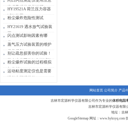
闭口闪点测定仪使用注意
事项及维护保养说明
HY19521A 荷兰压力容器
试验装置
粉尘爆炸危险性测试
HY21619 遇水放气试验装
置
闪点测试影响因素有哪
些？
蒸气压力试验装置的维护
保养规划
别让疏忽损害你的试验！
学会这些固体氧化性试验
粉尘爆炸试验的过程模拟
装置保养要点
与分析
运动粘度测定仪也是需要
进行定期维护的
网站首页
公司简介
产品
吉林市宏源科学仪器有限公司作为专业的
体积电阻
吉林市宏源科学仪器有限公
地址：吉林
GoogleSitemap
网址：
www.hykxyq.com
技