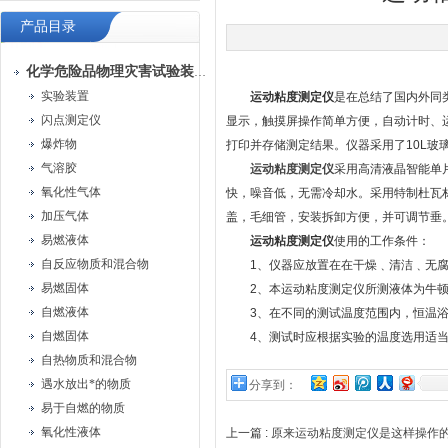
产品目录
化学危险品物理灾害试验装置
实验装置
运动粘度测定仪
是在总结了国内外同
闪点测定仪
显示，触摸屏操作简单方便，自动计时、
爆炸物
打印并存储测定结果。仪器采用了10L
气溶胶
运动粘度测定仪
采用高清液晶智能单
氧化性气体
快，噪音低，无需冷却水。采用特制杜瓦
加压气体
盖，毛细管，安装拆卸方便，并可调节垂
易燃液体
运动粘度测定仪
使用的工作条件：
自反应物质和混合物
1、仪器应放置在在干燥﹑清洁﹑无腐
易燃固体
2、本运动粘度测定仪所测液体为牛顿
自燃液体
3、在不同的测试温度范围内，恒温浴
自燃固体
4、测试时应根据实验的温度选用适当
自热物质和混合物
遇水放出*的物质
分享到：
易于自燃的物质
氧化性液体
上一篇 :
原来运动粘度测定仪是这样操作