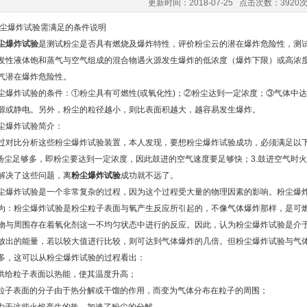
更新时间：2018-07-25 点击次数：3920
爆炸试验需满足的条件说明
尘爆炸试验
是测试粉尘是否具有燃烧及爆炸特性，评价粉尘云的潜在爆炸危险性，测
发性液体饱和蒸气与空气组成的混合物遇火源发生爆炸的低浓度（爆炸下限）或高浓
气潜在爆炸危险性。
炸试验的条件：①粉尘具有可燃性(或氧化性)；②粉尘达到一定浓度；③气体中达
源或静电。另外，粉尘的粒径越小，则比表面积越大，越容易发生爆炸。
爆炸试验简介：
比分析这些粉尘爆炸试验装置，本人发现，要想粉尘爆炸试验成功，必须满足以下几
.扬尘足够多，即粉尘要达到一定浓度，因此鼓进的空气速度要足够快；3.鼓进空气时
解决了这些问题，离
粉尘爆炸试验
成功就不远了。
炸试验是一个非常复杂的过程，因为这个过程受大量的物理因素的影响。粉尘爆炸
为：粉尘爆炸试验是粉尘粒子表面与氧产生反应所引起的，不像气体爆炸那样，是可
物与周围存在着氧化剂这一不均匀状态中进行的反应。因此，认为粉尘爆炸试验是介
放出的能量，若以较大值进行比较，则可达到气体爆炸的几倍。但粉尘爆炸试验与气
多，这可以从粉尘爆炸试验的过程看出：
给粒子表面以热能，使其温度升高；
子表面的分子由于热分解或干馏的作用，而变为气体分布在粒子的周围；