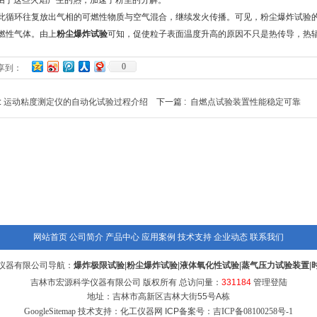
于这些火焰产生的热，加速了粉尘的分解。
环往复放出气相的可燃性物质与空气混合，继续发火传播。可见，粉尘爆炸试验的
燃性气体。由上
粉尘爆炸试验
可知，促使粒子表面温度升高的原因不只是热传导，热
0
享到：
:
运动粘度测定仪的自动化试验过程介绍
下一篇 :
自燃点试验装置性能稳定可靠
网站首页
公司简介
产品中心
应用案例
技术支持
企业动态
联系我们
仪器有限公司导航：
爆炸极限试验
|
粉尘爆炸试验
|
液体氧化性试验
|
蒸气压力试验装置
|
吉林市宏源科学仪器有限公司 版权所有 总访问量：
331184
管理登陆
地址：吉林市高新区吉林大街55号A栋
GoogleSitemap
技术支持：化工仪器网 ICP备案号：
吉ICP备08100258号-1