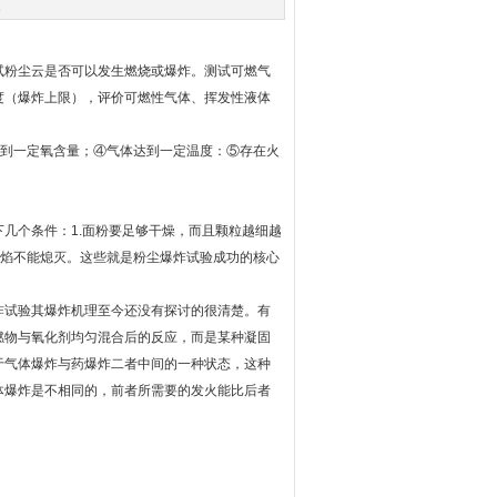
次
试粉尘云是否可以发生燃烧或爆炸。测试可燃气
度（爆炸上限），评价可燃性气体、挥发性液体
到一定氧含量；④气体达到一定温度：⑤存在火
个条件：1.面粉要足够干燥，而且颗粒越细越
火焰不能熄灭。这些就是粉尘爆炸试验成功的核心
试验其爆炸机理至今还没有探讨的很清楚。有
燃物与氧化剂均匀混合后的反应，而是某种凝固
于气体爆炸与药爆炸二者中间的一种状态，这种
体爆炸是不相同的，前者所需要的发火能比后者