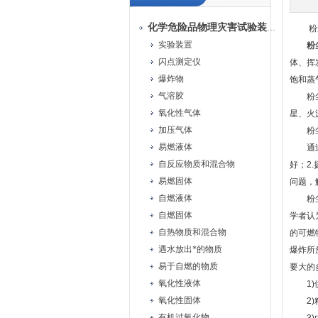
化学危险品物理灾害试验装置
粉尘
实验装置
粉
闪点测定仪
体、挥
爆炸物
饱和蒸
气溶胶
粉尘爆
氧化性气体
星、火
加压气体
粉尘
易燃液体
通过对
自反应物质和混合物
好；2
易燃固体
问题，
自燃液体
粉尘爆
自燃固体
学者认
自热物质和混合物
的可燃
遇水放出*的物质
爆炸所
易于自燃的物质
要大的
氧化性液体
1)供
氧化性固体
2)粒
有机过氧化物