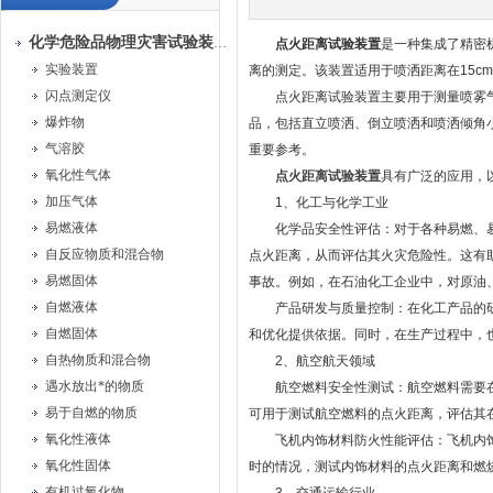
化学危险品物理灾害试验装置
点火距离试验装置
是一种集成了精密
实验装置
离的测定。该装置适用于喷洒距离在15c
闪点测定仪
点火距离试验装置主要用于测量喷雾气雾
爆炸物
品，包括直立喷洒、倒立喷洒和喷洒倾角
气溶胶
重要参考。
氧化性气体
点火距离试验装置
具有广泛的应用，
加压气体
1、化工与化学工业
易燃液体
化学品安全性评估：对于各种易燃、易
自反应物质和混合物
点火距离，从而评估其火灾危险性。这有
易燃固体
事故。例如，在石油化工企业中，对原油
自燃液体
产品研发与质量控制：在化工产品的研
自燃固体
和优化提供依据。同时，在生产过程中，
自热物质和混合物
2、航空航天领域
遇水放出*的物质
航空燃料安全性测试：航空燃料需要在高
易于自燃的物质
可用于测试航空燃料的点火距离，评估其
氧化性液体
飞机内饰材料防火性能评估：飞机内饰
氧化性固体
时的情况，测试内饰材料的点火距离和燃
有机过氧化物