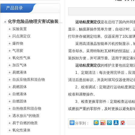
产品目录
化学危险品物理灾害试验装置
运动粘度测定仪
是在总结了国内外同
实验装置
显示，触摸屏操作简单方便，自动计时、
闪点测定仪
打印并存储测定结果。仪器采用了10L
爆炸物
采用高清液晶智能单片机控制显示，输入
气溶胶
需冷却水。采用特制杜瓦材料的恒温缸，
氧化性气体
装拆卸方便，并可调节垂。适用于测定液
加压气体
运动粘度测定
仪
的维护主要包括定期
易燃液体
1、定期清洁：每次使用完毕后，应清理
自反应物质和混合物
清洁后悬挂标识，并及时填写仪器使用记
易燃固体
2、校准调试：定期进行运动粘度测定仪
自燃液体
校准和调整操作。
自燃固体
3、检查更换零部件：定期检查运动粘度
自热物质和混合物
或磨损严重的零部件，及时更换以避免影
遇水放出*的物质
易于自燃的物质
分享到：
氧化性液体