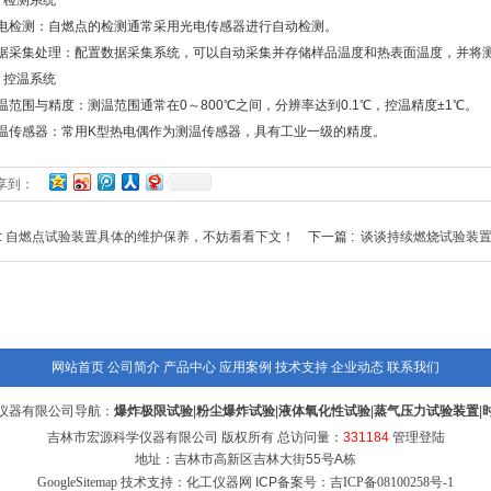
检测系统
测：自燃点的检测通常采用光电传感器进行自动检测。
集处理：配置数据采集系统，可以自动采集并存储样品温度和热表面温度，并将测试数
控温系统
围与精度：测温范围通常在0～800℃之间，分辨率达到0.1℃，控温精度±1℃。
感器：常用K型热电偶作为测温传感器，具有工业一级的精度。
享到：
:
自燃点试验装置具体的维护保养，不妨看看下文！
下一篇 :
谈谈持续燃烧试验装
网站首页
公司简介
产品中心
应用案例
技术支持
企业动态
联系我们
仪器有限公司导航：
爆炸极限试验
|
粉尘爆炸试验
|
液体氧化性试验
|
蒸气压力试验装置
|
吉林市宏源科学仪器有限公司 版权所有 总访问量：
331184
管理登陆
地址：吉林市高新区吉林大街55号A栋
GoogleSitemap
技术支持：化工仪器网 ICP备案号：
吉ICP备08100258号-1