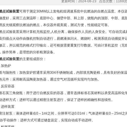
更新时间：2024-08-23 点击次数：1169
燃点试验装置
可用于测定30MW以上发电机组调速系统中抗燃油的自燃点温度。本仪
确度好，采用三点测温即：底部中心、侧壁中部、和上部，烧瓶内的顶部、中部、底
用反光镜观察抗燃油的燃点，本仪器外观美观，测试方便，性能稳定可靠。
试验装置采用计算机无线监控,人机分离，确保操作人员的人身安全。可自动完成
及扫描点火动作由微机控制自动进行，易燃液体闪火、燃烧时，检测系统自动捕捉并
修正，并以规范的格式打印输出，还可根据需要重复打印数据。可由计算机监控（无线
，操作简单，是理想的分析检测设备。
燃点试验装置
的主要组成部分：
加热炉
隔热性：加热室炉腔通常采用304不锈钢制成，内部填充陶瓷棉，具有良好的保温
件：采用耐高温陶瓷加热器，通过空气对流循环实现均匀加热。
反应容器
英三角烧瓶：用于进行自燃反应的容器，通常选择标准石英材料以承受高温和化
样方式：进样可以通过精密注射泵进行，保证了进样的精确性和连续性。
进样装置
射泵：液体进样量在0～1ml之间，分辨率可达0.01ml；气体进样量在0～25ml之间
手动操作：进样方式可通过键盘设定，实现自动或手动进样。