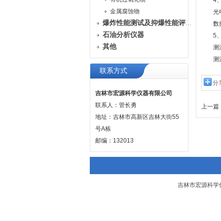
4、
金属腐蚀物
光电检
爆炸性能测试及抑爆性能评定装置
数据采
石油分析仪器
5、
其他
测温范
测温传
联系方式
分
吉林市宏源科学仪器有限公司
联系人：管长勇
上一篇 
地址：吉林市高新区吉林大街55
号A栋
邮编：132013
吉林市宏源科学