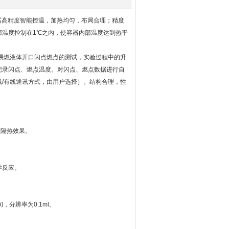
次
器高精度智能控温，加热均匀，布局合理；精度
部温度控制在1℃之内，使容器内部温度达到热平
易燃液体开口闪点燃点的测试，实验过程中的升
记录闪点、燃点温度。对闪点、燃点数据进行自
/有线通讯方式，由用户选择）。结构合理，性
隔热效果。
学反应。
，分辨率为0.1ml。