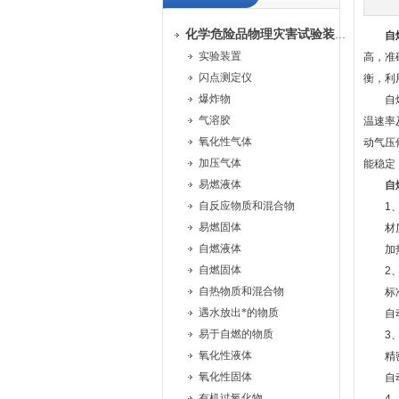
化学危险品物理灾害试验装置
自
实验装置
高，准
闪点测定仪
衡，利
爆炸物
自燃点
气溶胶
温速率
氧化性气体
动气压
加压气体
能稳定
易燃液体
自
自反应物质和混合物
1、
易燃固体
材质与
自燃液体
加热元
自燃固体
2、
自热物质和混合物
标准石
遇水放出*的物质
自动进
易于自燃的物质
3、
氧化性液体
精密注
氧化性固体
自动/
有机过氧化物