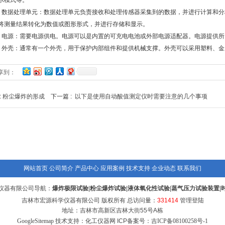
示模式等。
据处理单元：数据处理单元负责接收和处理传感器采集到的数据，并进行计算和分
将测量结果转化为数值或图形形式，并进行存储和显示。
源：需要电源供电。电源可以是内置的可充电电池或外部电源适配器。电源提供所
壳：通常有一个外壳，用于保护内部组件和提供机械支撑。外壳可以采用塑料、金
享到：
:
粉尘爆炸的形成
下一篇 :
以下是使用自动酸值测定仪时需要注意的几个事项
网站首页
公司简介
产品中心
应用案例
技术支持
企业动态
联系我们
仪器有限公司导航：
爆炸极限试验
|
粉尘爆炸试验
|
液体氧化性试验
|
蒸气压力试验装置
|
吉林市宏源科学仪器有限公司 版权所有 总访问量：
331414
管理登陆
地址：吉林市高新区吉林大街55号A栋
GoogleSitemap
技术支持：化工仪器网 ICP备案号：
吉ICP备08100258号-1