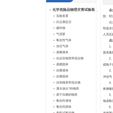
化学危险品物理灾害试验装置
点
实验装置
技、经
闪点测定仪
点火距
爆炸物
恒温水
气溶胶
人员近
氧化性气体
点
加压气体
1、主
易燃液体
器采集
自反应物质和混合物
2、高
易燃固体
或电子
自燃液体
3、点
自燃固体
冲信号
自热物质和混合物
4、传
遇水放出*的物质
将测量
易于自燃的物质
5、显
氧化性液体
地读取
氧化性固体
6、控
有机过氧化物