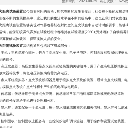
更新时间：2023-08-29 点击次数：1625
火距离试验装置
如今随着时间的流动，时代在断的发生着变迁，社会在不断的发展进
济在不断的发展提高中，这让我们的生活水平在不断的提高中，这也让我们对衣食住
离试验装置能够实现对气雾喷雾剂在封闭空间点火试验中自动计时的要求，能够满
浴锅，能保证喷雾气雾剂在试验过程中都维持在试验温度(20°C);另外增加了自动喷
距离接触试验装置，保证实验人员的安全。
火距离试验装置
其结构通常包括以下组成部分：
机：主机是核心部分，包含了高压发生器、电子学电路、控制面板和数据处理单元
到的信号。
压发生器：高压发生器是点火距离试验装置的关键组件，用于产生高电压以模拟点
放大器等技术，将低电压转换为所需的高电压。
火系统模拟器：点火系统模拟器是用于模拟点火系统的装置，通常由点火线圈、电
，模拟点火系统在点火过程中产生的高电压放电现象。
感器：传感器用于测量点火距离。传感器通常采用电磁感应原理或光电传感原理，
到的信号发送给主机进行处理和分析。
示屏：通常配备一个显示屏，用于显示测量结果和其他相关信息。显示屏可以是液
测量结果。
制面板：控制面板上配备有一些控制按钮和调节旋钮，用于操作和设置试验装置。