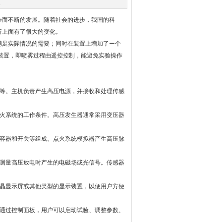
次
步而不断的发展。随着社会的进步，我国的科
行上面有了很大的变化。
足实际情况的需要；同时在装置上増加了ー个
雾装置，即喷雾过程由遥控控制，能避免实验操作
等。主机负责产生高压电源，并接收和处理传感
火系统的工作条件。高压发生器通常采用变压器
容器和开关等组成。点火系统模拟器产生高压脉
测量高压放电时产生的电磁场或光信号。传感器
晶显示屏或其他类型的显示装置，以便用户方便
通过控制面板，用户可以启动试验、调整参数、