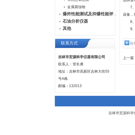
选择显
金属腐蚀物
7、数
爆炸性能测试及抑爆性能评定装置
设备，
石油分析仪器
8、电
其他
9、外
联系方式
分
吉林市宏源科学仪器有限公司
上一篇 
联系人：管长勇
地址：吉林市高新区吉林大街55
号A栋
邮编：132013
吉林市宏源科学