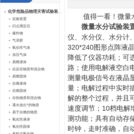
化学危险品物理灾害试验装置
值得一看！微量水
实验装置
微量水分试验装
闪点测定仪
爆炸物
仪、水分仪、水分计
气溶胶
320*240图形点
氧化性气体
加压气体
降低了仪器功耗；可
易燃液体
路；使用电解液空白
自反应物质和混合物
测量电极信号在液晶
易燃固体
自燃液体
量；电解过程中实时
自燃固体
解的整个过程，并且
自热物质和混合物
遇水放出*的物质
速度调节；10档电
易于自燃的物质
测功能；具有自动存储
氧化性液体
氧化性固体
时钟，走时准确，自
有机过氧化物