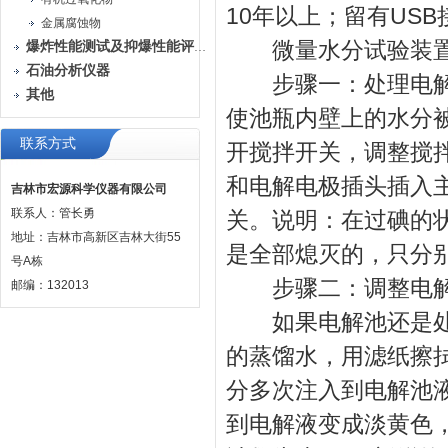
10年以上；留有US
金属腐蚀物
微量水分试验装置
爆炸性能测试及抑爆性能评定装置
石油分析仪器
步骤一：处理电解
其他
使池瓶内壁上的水分
联系方式
开搅拌开关，调整搅
和电解电极插头插入
吉林市宏源科学仪器有限公司
联系人：管长勇
关。说明：在过碘的
地址：吉林市高新区吉林大街55
是全部熄灭的，只分
号A栋
步骤二：调整电解
邮编：132013
如果电解池还是处于深
的蒸馏水，用滤纸擦
分多次注入到电解池
到电解液变成淡黄色