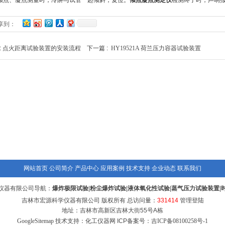
点、凝点测量时，冷阱与试管一起倾斜，复位。
倾点凝点测定仪
检测终了时，声响
享到：
:
点火距离试验装置的安装流程
下一篇 :
HY19521A 荷兰压力容器试验装置
网站首页
公司简介
产品中心
应用案例
技术支持
企业动态
联系我们
仪器有限公司导航：
爆炸极限试验
|
粉尘爆炸试验
|
液体氧化性试验
|
蒸气压力试验装置
|
吉林市宏源科学仪器有限公司 版权所有 总访问量：
331414
管理登陆
地址：吉林市高新区吉林大街55号A栋
GoogleSitemap
技术支持：化工仪器网 ICP备案号：
吉ICP备08100258号-1