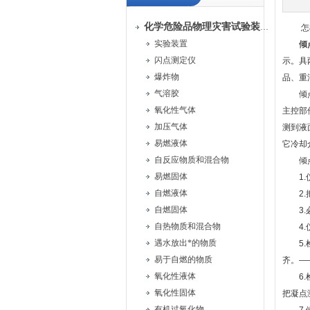
化学危险品物理灾害试验装置
怎样
实验装置
倾
闪点测定仪
示。具
爆炸物
品、重
气溶胶
倾点凝
氧化性气体
主控部
加压气体
测到液
易燃液体
它冷却
自反应物质和混合物
倾点
易燃固体
1.仪
自燃液体
2.把
自燃固体
3.必
自热物质和混合物
4.仪
遇水放出*的物质
5.检
易于自燃的物质
齐。—
氧化性液体
6.检
氧化性固体
把凝点
有机过氧化物