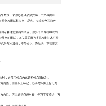
次
结果数据。采用彩色液晶触摸屏，中文界面显
谱检测检测试样倾点、凝点。实现深色石油产
测定各种润滑油的倾点，用多个单片机组成的
/凝点的测试，本仪器采用的液面检测技术可检
干式阱形冷浴箱，滞后性小、降温快，不需要其
风；
验时，必须用倾点内试管和倾点测试头。
方向性，测量头上标记，必须与冷阱上标记对
方向性。两者标记必须对齐，千万不要搞错。再