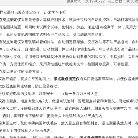
更新时间：2019-01-22 点击次数：3830
安装倾点凝点测定仪？一起来学习下吧
点凝点测定仪
采用先进微计算机控制技术，试验全过程的自动化控制，自动打印试验
两路测试装置，可同时测试两个试样。集制冷、加热、倾点/凝点检测于一体，采用光
油、原油及其他透明或半透明石油产品倾点、凝点测试的自动化。
点测定仪采用玻璃试管倾斜法，自动测定轻柴油、变压器油等石油产品凝点；自动
件，自动制冷、自动恒温、自动检测，并自动打印输出结果，可自动完成石油产品倾点
面的微小变化，采用进口压缩机制冷系统确保达到要求的制冷深度，不易损坏。采用
介质，方便使用和维护。采用高性能红外线检测技术，检测灵敏度高，可靠性强。
凝点测定仪的安装方法：
器开箱后，安放在平整地面上。
倾点凝点测定仪
通风口要远离障碍物，以便仪器通
仪器底部脚轮锁位，防止仪器移动。
须接好电源内接地线，以策安全——（这一条万万不可大意）
器由凝点、倾点测量头各2支。做凝点试验时，要用凝点试管和测量头。而做倾点试
测倾点时，冷阱底部放入圆片状毛毡，试管内装入油样。测量头放入冷阱空穴内，有
—否则，将测不出正确结果。把测量头上电缆线插入相应插孔内。
测凝点时，取出冷阱内圆片状毛毡，放入凝点吕套和塑料套。凝点测量头放入时，有
测量头上电缆线插入相应插孔内。