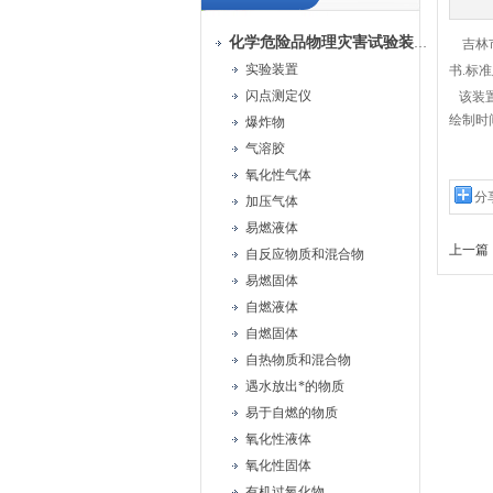
化学危险品物理灾害试验装置
吉林市
实验装置
书.标
闪点测定仪
该装
绘制时
爆炸物
气溶胶
氧化性气体
分
加压气体
易燃液体
上一篇 
自反应物质和混合物
易燃固体
自燃液体
自燃固体
自热物质和混合物
遇水放出*的物质
易于自燃的物质
氧化性液体
氧化性固体
有机过氧化物