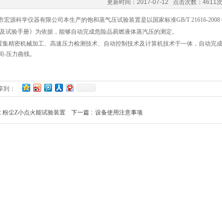
更新时间：2017-07-12 点击次数：4611
宏源科学仪器有限公司本生产的饱和蒸气压试验装置是以国家标准
GB/T 21616-200
准及试验手册》
为依据，能够自动完成
危险品易燃液体蒸汽压的测定。
置集精密机械加工、高速压力检测技术、自动控制技术及计算机技术于一体，自动完
间-压力曲线。
享到：
:
粉尘Z小点火能试验装置
下一篇 :
设备使用注意事项