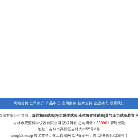
网站首页
公司简介
产品中心
应用案例
技术支持
企业动态
联系我们
仪器有限公司导航：
爆炸极限试验
|
粉尘爆炸试验
|
液体氧化性试验
|
蒸气压力试验装置
|
吉林市宏源科学仪器有限公司 版权所有 总访问量：
330901
管理登陆
地址：吉林市高新区吉林大街55号A栋
GoogleSitemap
技术支持：化工仪器网 ICP备案号：
吉ICP备08100258号-1