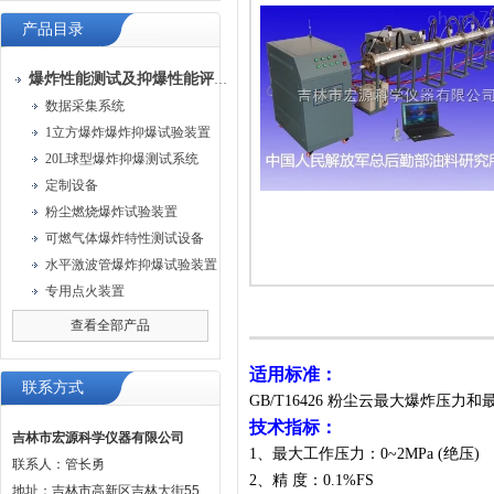
产品目录
爆炸性能测试及抑爆性能评定装置
数据采集系统
1立方爆炸爆炸抑爆试验装置
20L球型爆炸抑爆测试系统
定制设备
粉尘燃烧爆炸试验装置
可燃气体爆炸特性测试设备
水平激波管爆炸抑爆试验装置
专用点火装置
查看全部产品
适用标准：
联系方式
GB/T16426 粉尘云最大爆炸压
技术指标：
吉林市宏源科学仪器有限公司
1、最大工作压力：0~2MPa (绝压)
联系人：管长勇
2、精 度：0.1%FS
地址：吉林市高新区吉林大街55