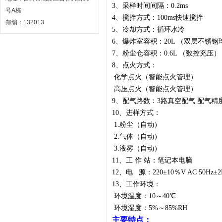
3、采样时间间隔：0.2ms
号A栋
4、搅拌方式：100ms快速搅拌
邮编：132013
5、冷却方式：循环水冷
6、爆炸室容积：20L （双层不锈钢
7、粉尘仓容积：0.6L （数控充压）
8、点火方式：
化学点火（智能点火管理）
高压点火（智能点火管理）
9、配气路数：3路真空配气 配气精度
10、进样方式：
1.粉尘（自动）
2.气体（自动）
3.液雾（自动）
11、工 作 站：笔记本电脑
12、电 源：220±10％V AC 50Hz±
13、工作环境：
环境温度：10～40℃
环境湿度：5%～85%RH
主要特点：