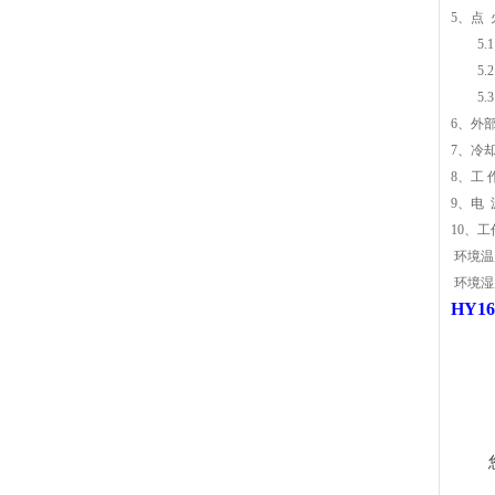
5、点
5
5
5
6、外
7、冷
8、工 
9、电 源
10、
环境温
环境湿
HY1