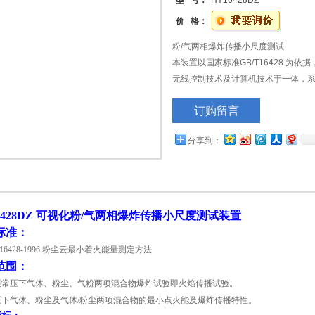
型 号：
HY16428DZ
价 格：
粉/气两相爆炸传播小尺度测试
本装置以国家标准GB/T16428 为
无线控制技术及计算机技术于一体，
自动喷粉，点火数据采集、数据无线传
订购留言
线等动作均由计算机控制自动完成，是
计算机无线监控，数据无线传输，自动
分享到：
证人身安全。
6428DZ 可视化
粉/气两相爆炸传播小尺度测试装置
标准：
 16428-1996 粉尘云最小着火能量测定方法
范围：
展常压下气体、粉尘、气粉两项混合物爆炸试验即火焰传播试验。
压下气体、粉尘及气体/粉尘两项混合物的最小点火能及爆炸传播特性。