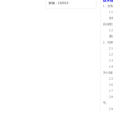
技术
邮编：132013
1、控
1
控
自动喷
1
通
2、结
2
2
2
2
为1/4波
2
2
2
2
节。
2