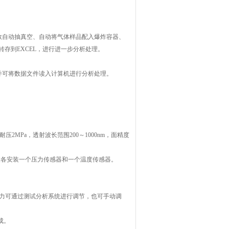
数自动抽真空、自动将气体样品配入爆炸容器、
存到EXCEL，进行进一步分析处理。
并可将数据文件读入计算机进行分析处理。
压2MPa，透射波长范围200～1000nm，面精度
位置各安装一个压力传感器和一个温度传感器。
尘压力可通过测试分析系统进行调节，也可手动调
成。