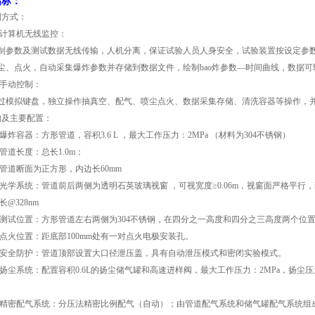
指标：
制方式：
.1计算机无线监控：
制参数及测试数据无线传输，人机分离，保证试验人员人身安全，试验装置按设定参
尘、点火，自动采集爆炸参数并存储到数据文件，绘制bao炸参数—时间曲线，数据可转
.2手动控制：
过模拟键盘，独立操作抽真空、配气、喷尘点火、数据采集存储、清洗容器等操作，
构及主要配置：
.1爆炸容器：方形管道，容积3.6 L ，最大工作压力：2MPa （材料为304不锈钢）
.2管道长度：总长1.0m；
.3管道断面为正方形，内边长60mm
.4光学系统：管道前后两侧为透明石英玻璃视窗 ，可视宽度≥0.06m，视窗面严格平行，耐
长@328nm
.5测试位置：方形管道左右两侧为304不锈钢，在四分之一高度和四分之三高度两个
.6点火位置：距底部100mm处有一对点火电极安装孔。
.7安全防护：管道顶部设置大口径泄压盖，具有自动泄压模式和密闭实验模式。
.8扬尘系统：配置容积0.6L的扬尘储气罐和高速进样阀，最大工作压力：2MPa，扬
.9精密配气系统：分压法精密比例配气（自动）；由管道配气系统和储气罐配气系统组