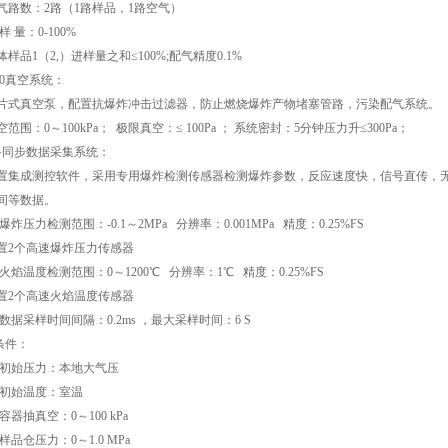
气路数：2路（1路样品，1路空气）
样 量：0-100%
体样品1（2,）进样量之和≤100%;配气精度0.1%
.10真空系统：
片式真空泵，配置抗爆炸冲击过滤器，防止燃烧爆炸产物堵塞管路，污染配气系统。
空范围：0～100kPa； 极限真空：≤ 100Pa ； 系统密封：5分钟压力升≤300Pa；
路同步数据采集系统：
置集成测控软件，采用专用爆炸检测传感器检测爆炸参数，反应速度快，信号直传，
间等数据。
.1爆炸压力检测范围：-0.1～2MPa 分辨率：0.001MPa 精度：0.25%FS
置2个高速爆炸压力传感器
.2火焰温度检测范围：0～1200℃ 分辨率：1℃ 精度：0.25%FS
置2个高速火焰温度传感器
.3数据采样时间间隔：0.2ms ，最大采样时间：6 S
条件：
.1初始压力：本地大气压
.2初始温度：室温
3容器抽真空：0～100 kPa
.4样品仓压力：0～1.0 MPa