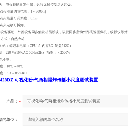
 火：电火花能量发生器，远程无线控制点火起爆。
.1点火能量调节范围：1～3000mj
.2点火能量可调精度：0.1mj
.3点火电极可拆卸。
部设备驱动：外部设备同步触发功能模块，以便同步启动外部高速摄像机，纹影仪等外
却方式：自然冷却
作 站：笔记本电脑（CPU-i5 内存8G 硬盘512G）
：220 V±10％AC 50Hz±2Hz 功率：＜2500W
工作环境：
度：10℃～40℃
度：5％～85％RH
6428DZ 可视化
粉/气两相爆炸传播小尺度测试装置
产品：
您的单位：