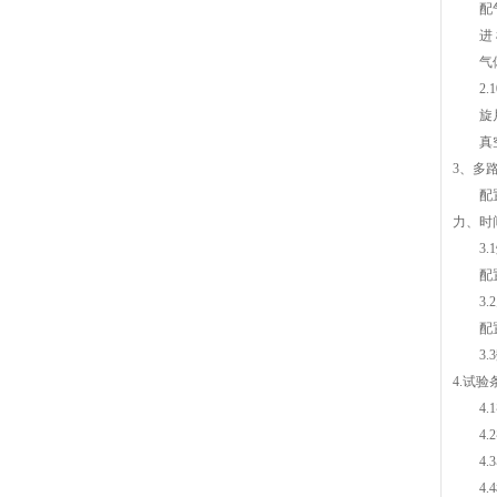
配
进 
气
2
旋
真
3、多
配
力、时
3
配
3
配
3
4.试验
4
4
4.
4