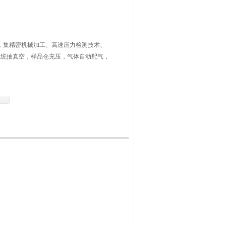
依据，集精密机械加工、高速压力检测技术、
系统抽真空，样品仓充压，气体自动配气，
输存储及数据分析绘制时间-压力/温度曲
一款功能*的爆炸试验设备。
绘制bao炸压力/时间曲线，人机分离，保