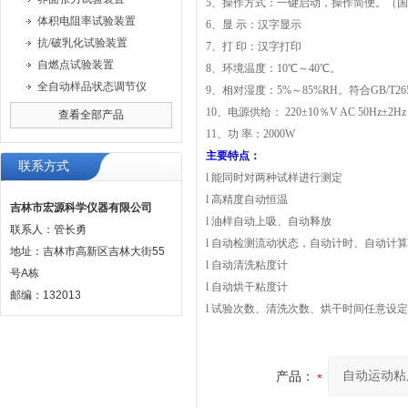
5
、操作方式：一键启动，操作简便。
（国
体积电阻率试验装置
6
、显 示：汉字显示
抗/破乳化试验装置
7
、打 印：汉字打印
自燃点试验装置
8
、环境温度：10℃～40℃。
全自动样品状态调节仪
9
、相对湿度：5%
～
85%RH。
符合GB/T26
10
、电源供给： 220±10％V AC 50Hz±2Hz
查看全部产品
11
、功 率：2000W
主要特点：
联系方式
l
能同时对两种试样进行测定
l
高精度自动恒温
吉林市宏源科学仪器有限公司
l
油样自动上吸、自动释放
联系人：管长勇
l
自动检测流动状态，自动计时、自动计算
地址：吉林市高新区吉林大街55
l
自动清洗粘度计
号A栋
l
自动烘干粘度计
邮编：132013
l
试验次数、清洗次数、烘干时间任意设定
产品：