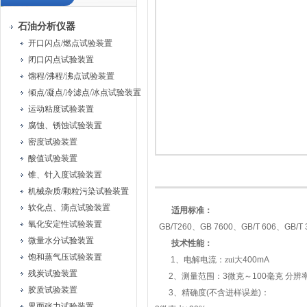
石油分析仪器
开口闪点/燃点试验装置
闭口闪点试验装置
馏程/沸程/沸点试验装置
倾点/凝点/冷滤点/冰点试验装置
运动粘度试验装置
腐蚀、锈蚀试验装置
密度试验装置
酸值试验装置
锥、针入度试验装置
机械杂质/颗粒污染试验装置
软化点、滴点试验装置
适用标准：
氧化安定性试验装置
GB/T260、GB 7600、GB/T 606、GB/T 
微量水分试验装置
技术性能：
饱和蒸气压试验装置
1
、电解电流：zui大
400mA
残炭试验装置
2
、测量范围：
3
微
克～
100
毫克
分辨
胶质试验装置
3
、精确度
(
不含进样误差
)
：
界面张力试验装置