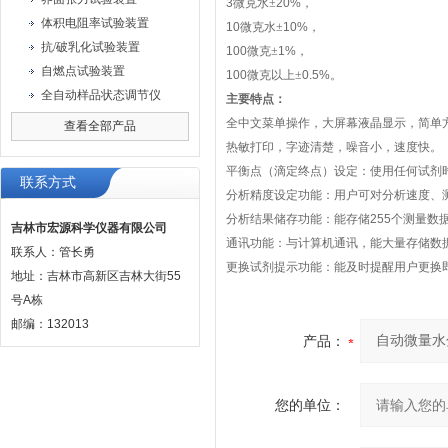
3
微克水±
20%
，
体积电阻率试验装置
10
微克水±
10%
，
抗/破乳化试验装置
100
微克±
1%
，
自燃点试验装置
100
微克以上±
0.5%
。
全自动样品状态调节仪
主要特点：
全中文菜单操作，大屏幕液晶显示，简单
查看全部产品
热敏打印，字迹清楚，噪音小，速度快。
平衡点（滴定终点）设定：使用任何试剂
联系方式
分析精度设定功能：用户可对分析速度、
分析结果储存功能：能存储
255
个测量数
吉林市宏源科学仪器有限公司
通讯功能：与计算机通讯，能大量存储数
联系人：管长勇
更换试剂提示功能：能及时提醒用户更换
地址：吉林市高新区吉林大街55
号A栋
邮编：132013
产品：
您的单位：