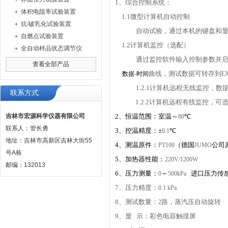
1
、综合控制系统：
体积电阻率试验装置
1.1
微型计算机自动控制
抗/破乳化试验装置
自动试验，通过本机的键盘和
自燃点试验装置
1.2
计算机监控（选配）
全自动样品状态调节仪
通过监控软件输入控制参数并
查看全部产品
曲线，测试数据可转存到
数据
-
时间
E
1.2.1
计算机远程无线监控，数
联系方式
1.2.2
计算机远程有线监控，可
吉林市宏源科学仪器有限公司
2
、恒温范围：室温～
℃
80
联系人：管长勇
3
、控温精度：±
℃
0.1
地址：吉林市高新区吉林大街55
4
、测温原件：
（德国
公司
PT100
JUMO
号A栋
5
、加热器性能：
220V/1200W
邮编：132013
6
、压力测量：
～
进口压力传
0
500kPa
7
、压力精度：
0.1 kPa
8
、测试数量：
路，蒸汽压自动旋转
2
9
、显
示：彩色电容触摸屏