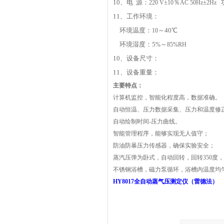
10
、电
源：
±
％
±
220 V
10
AC 50Hz
2Hz
11
、工作环境：
环境温度：
～40℃
10
环境湿度：5
～
%
85%RH
10
、设备尺寸：
11
、设备重量：
主要特点：
计算机监控
，智能化程度高，数据准确。
自动恒温、压力数据采集、压力和温度修正
自动绘制时间-压力曲线。
智能管理程序，能够实现无人值守；
防油防暴压力传感器，确保实验安全；
蒸汽压弹为卧式，自动回转，回转350度
不锈钢浴槽，磁力泵循环，浴槽内温度均
HY8017
全自动蒸气压测定仪（雷德法）