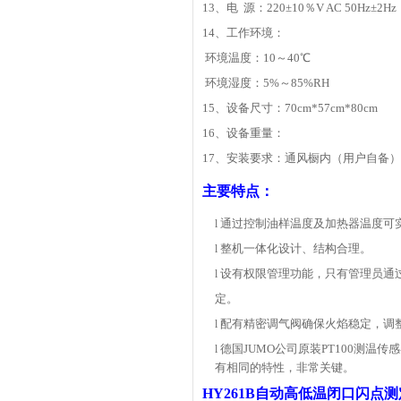
13、电 源：220±10％V AC 50Hz±2H
14、工作环境：
环境温度：10～40℃
环境湿度：5%～85%RH
15、设备尺寸：70cm*57cm*80cm
16、设备重量：
17、安装要求：通风橱内（用户自备）
主要特点：
通过控制油样温度及加热器温度可
l
整机一体化设计、结构合理。
l
设有权限管理功能，只有管理员通
l
定。
配有精密调气阀确保火焰稳定，调
l
德国JUMO公司原装PT100测温
l
有相同的特性，非常关键。
HY261B
自动高低温闭口闪点测