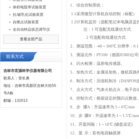
1
、综合控制系统：
体积电阻率试验装置
1.1
采用微型计算机自动控制（标配）
抗/破乳化试验装置
1.2计算机监控（选配笔记
自燃点试验装置
注：1 可选配无线通信方式
全自动样品状态调节仪
2 可选配有线通信方式
查看全部产品
2、测温范围：-40～300℃ 分辨率：0.
3、测温元件：PT100（德国JUMO
联系方式
4、闪火检测：温差电传感器。
吉林市宏源科学仪器有限公司
5、加热方式：金属浴加热，微机双路
联系人：管长勇
6、制冷方式：压缩机制冷（DANFO
地址：吉林市高新区吉林大街55
7、点火方式：气体火焰点火，电子自
号A栋
8、控制方式：根据设定的预闪点数值
邮编：132013
9、步 骤A：升温速率为 5～6℃/min 搅
10、步 骤B：升温速率为 1～1.5℃/min 
11、开盖间隔：1～10℃ (键盘设定)
12、显 示：彩色电容触摸屏