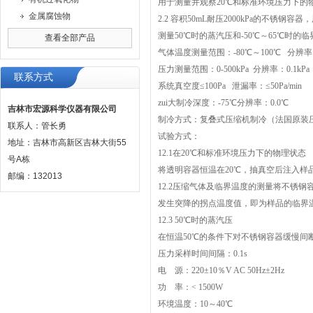
用于测量并观察20℃和标准环境压力下的
金属腐蚀物
2.2
容积50mL耐压2000kPa的不锈钢容器
测量50℃时的蒸汽压和-50℃～65℃时的
查看全部产品
气体温度测量范围：-80℃～100℃ 分辨率：
压力测量范围：0-500kPa 分辨率：0.1kP
联系方式
系统真空度≤100Pa 泄漏率：≤50Pa/min
zui大制冷深度：-75℃分辨率：0.0℃
吉林市宏源科学仪器有限公司
制冷方式：复叠式压缩机制冷（法国原装
联系人：管长勇
试验方式：
地址：吉林市高新区吉林大街55
12.1在20℃和标准环境压力下的
号A栋
将透明容器恒温在20℃，抽真空后注入
邮编：132013
12.2压缩气体及临界温度的测量
将不锈钢容
发生突降的拐点温度值，即为样品的临界温
12.3 50
℃时的蒸汽压
在恒温50℃的条件下对不锈钢容器缓慢间断
压力采样时间间隔：0.1s
电 源：220±10％V AC 50Hz±2Hz
功 率：< 1500W
环境温度：10～40℃