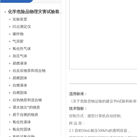
化学危险品物理灾害试验装置
实验装置
闪点测定仪
爆炸物
气溶胶
氧化性气体
加压气体
易燃液体
自反应物质和混合物
易燃固体
自燃液体
自燃固体
适用标准：
自热物质和混合物
《关于危险货物运输的建议书•试验和标准
遇水放出*的物质
技术指标：
易于自燃的物质
控制方式：微型计算机自动控制。
氧化性液体
样 品 室：
氧化性固体
2.1
容积50mL耐压500kPa的透明容器，
有机过氧化物