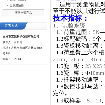
适用于测量物质
金属腐蚀物
至于不能以其进行
查看全部产品
技术指标：
1
、试验系统
联系方式
1.1
荷重范围：
5N
吉林市宏源科学仪器有限公司
1.2
标配砝码：
个
9
联系人：管长勇
1.3
瓷板移动距离：
地址：吉林市高新区吉林大街55
1.4
荷重臂上六个槽
号A栋
、
、
21cm
26 cm
31cm
邮编：132013
1.5
瓷
板：
25 X25
1.6
瓷
棒：Ф
10mm
1.7
托架移动速率，
1.8
数控步进马达：
定位。
1.9
取样器：
、
5
10