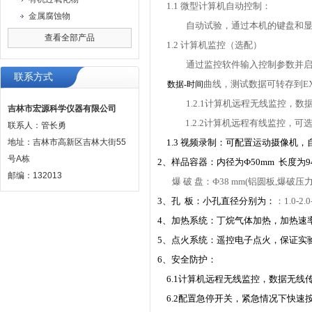
1.1 微型计算机自动控制：
金属腐蚀物
自动试验，通过本机的键盘和
查看全部产品
1.2 计算机监控（选配）
通
过监控软件输入控制参数并
联系方式
曲线，测试数据可转存到E
数据-时间
1.2.1计算机远程无线监控
吉林市宏源科学仪器有限公司
1.2.2计算机远程有线监控，
联系人：管长勇
地址：吉林市高新区吉林大街55
1.3 视频录制：可配置运动摄像机
号A栋
2、样品容器：内径为Ф50mm 长度为94
邮编：132013
爆 破 盘：
Ф
38
mm(铝圆板,爆破压
3、孔 板：小孔直径分别为：
：
1.0-2.0
4、加热系统：丁烷气体加热，加热速率为3.
5、点火系统：遥控电子点火，保证实
6、安全防护：
6.1计算机远程无线监控，数据无
6.2配置急停开关，紧急情况下快