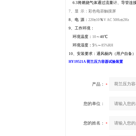
6.3将燃烧气体通过流量计、导管连
7、显 示：彩色电容触摸屏
8、电 源：
±
％
±
220
10
V
AC 50Hz
2Hz
9、工作环境：
环境温度：
～40℃
10
环境湿度：5
～
%
85%RH
10、安装要求：通风橱内（用户自备）
HY19521A
荷兰压力容器试验装置
产品：
您的单位：
您的姓名：