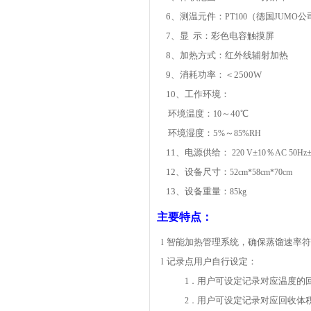
6
、测温元件：
（德国
公
PT100
JUMO
7
、显
示：
彩色电容触摸屏
8
、加热方式：红外线辅射加热
9
、
消耗功率：＜2500W
10、
工作环境：
环境温度：
～40℃
10
环境湿度：5
～
%
85%RH
11
、电源供给：
±
％
220 V
10
AC 50Hz
12
、设备尺寸：
52cm*58cm*70cm
13
、设备重量：
85kg
主要特点：
l
智能加热管理系统，确保蒸馏速率符
l
记录点用户自行设定：
用户可设定记录对应温度的
1．
用户可设定记录对应回收体
2．