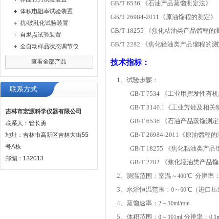
GB/T 6536 《石油产品蒸馏测定法》
体积电阻率试验装置
GB/T 26984-2011《原油馏程的测定》
抗/破乳化试验装置
GB/T 18255 《焦化粘油类产品馏程
自燃点试验装置
GB/T 2282 《焦化轻油类产品馏程的
全自动样品状态调节仪
查看全部产品
技术指标：
1
、试验步骤：
联系方式
GB/T 7534
《工业用挥发性有
GB/T 3146.1
《工业芳烃及相关
吉林市宏源科学仪器有限公司
GB/T 6536
《石油产品蒸馏测定
联系人：管长勇
GB/T 26984-2011《
地址：吉林市高新区吉林大街55
号A栋
GB/T 18255 《焦化粘油
邮编：132013
GB/T 2282 《焦化轻油
2
、测温范围：室温～
℃ 分辨率
400
3
、水浴恒温范围：
～
℃（进口压
0
60
4
、蒸馏速率：
～
2
10ml/min
5
、体积范围：
～
分辨率：
0
101ml
0.1