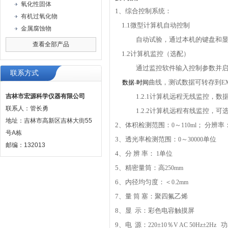
氧化性固体
1
、综合控制系统：
有机过氧化物
1.1
微型计算机自动控制
金属腐蚀物
自动试验，通过本机的键盘和
查看全部产品
1.2
计算机监控（选配）
通过监控软件输入控制参数并
联系方式
曲线，测试数据可转存到
数据
-
时间
E
吉林市宏源科学仪器有限公司
1.2.1
计算机远程无线监控，数
联系人：管长勇
1.2.2
计算机远程有线监控，可
地址：吉林市高新区吉林大街55
2
、体积检测范围：
～
；
分辨率
0
110ml
号A栋
3
、透光率检测范围：
～
单位
0
30000
邮编：132013
4
、分 辨 率：
单位
1
5
、精密量筒：高
250mm
6
、内径均匀度：
＜
0.2mm
7
、量 筒 塞：聚四氟乙烯
8
、显
示：彩色电容触摸屏
9
、电
源：
±
％
±
功
220
10
V AC 50Hz
2Hz