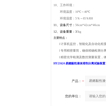
10
、工作环境：
环境温度：
℃～
℃
10
40
环境湿度：5％～
％
85
RH
11
、设备尺寸：
56cm*42cm*46cm
12
、设备重量：3
5kg
主要特点：
l
计算机监控，智能化及自动化程
l
专用精密量筒，确保精确检测
分
l
精密
光学检测及数控测量装置，
HY21624
易燃黏性液体溶剂分离试验装置
产品：
您的单位：